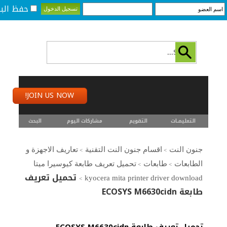
حفظ البي
JOIN US NOW!
التعليمـــات
التقويم
مشاركات اليوم
البحث
جنون النت
اقسام جنون النت التقنية
تعاريف الاجهزة و
>
>
الطابعات
طابعات
تحميل تعريف طابعة كيوسيرا ميتا
>
>
تحميل تعريف
kyocera mita printer driver download
>
طابعة ECOSYS M6630cidn