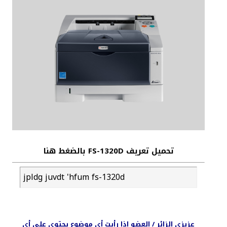
تحميل تعريف FS-1320D بالضغط هنا
jpldg juvdt 'hfum fs-1320d
عزيزي الزائر / العضو اذا رأيت أي موضوع يحتوي على أي