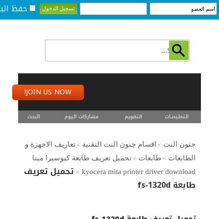
حفظ البي
JOIN US NOW!
التعليمـــات
التقويم
مشاركات اليوم
البحث
جنون النت
اقسام جنون النت التقنية
تعاريف الاجهزة و
>
>
الطابعات
طابعات
تحميل تعريف طابعة كيوسيرا ميتا
>
>
تحميل تعريف
kyocera mita printer driver download
>
طابعة fs-1320d