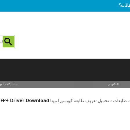
انات؟
التقويم
مشاركات اليو
MFP+ Driver Download
طابعات
تحميل تعريف طابعة كيوسيرا ميتا kyocera mita printer driver download
>
>