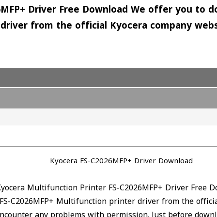
26MFP+ Driver Free Download We offer you to d
 driver from the official Kyocera company webs
Kyocera FS-C2026MFP+ Driver Download
Kyocera Multifunction Printer FS-C2026MFP+ Driver Free 
FS-C2026MFP+ Multifunction printer driver from the offici
 encounter any problems with permission. Just before dow