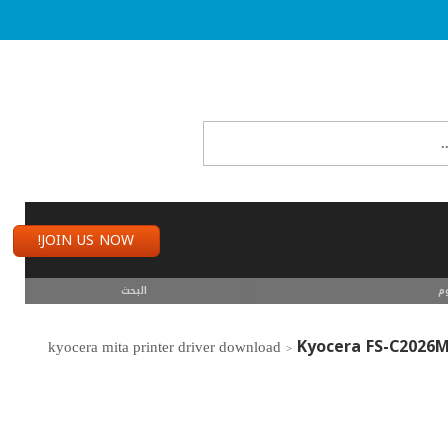
JOIN US NOW!
م
البحث
Kyocera FS-C2026
>