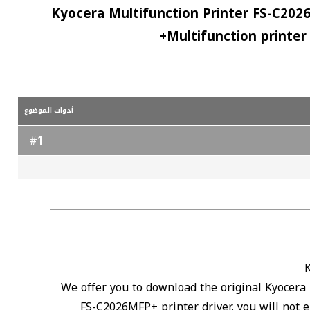
Kyocera Multifunction Printer FS-C20
Multifunction printer
أدوات الموضوع
1
#
We offer you to download the original Kyocera 
FS-C2026MFP+ printer driver, you will not