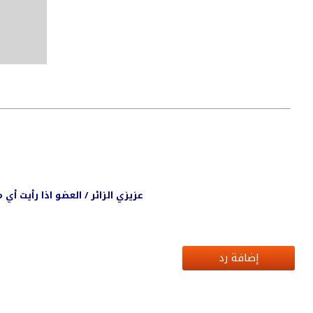
عزيزي الزائر / العضو اذا رأيت أ
إضافة رد