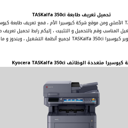
تحميل تعريف طابعة TASKalfa 350ci
ظمة التشغيل ، ويندوز و ماك و لينكس
 كيوسيرا متعددة الوظائف Kyocera TASKalfa 350ci