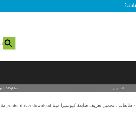
انات؟
التقويم
مشاركات اليو
طابعات
تحميل تعريف طابعة كيوسيرا ميتا kyocera mita printer driver download
>
>