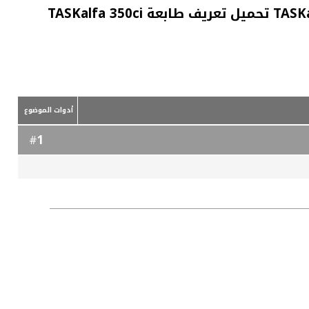
تحميل تعريف كيوسيرا Kyocera TASKalfa 350ci تحميل تعريف ماكينة التصوير كيوسيرا TASKalfa 350ci تحميل تعريف طابعة TASKalfa 350ci
أدوات الموضوع
1
#