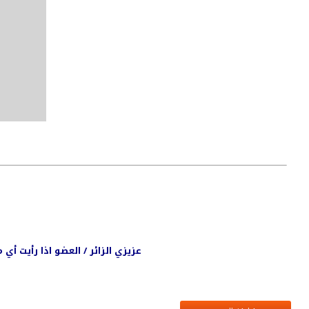
عزيزي الزائر / العضو اذا رأيت أ