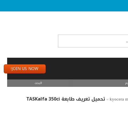
JOIN US NOW!
م
البحث
تحميل تعريف طابعة TASKalfa 350ci
>