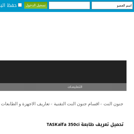
حفظ البي
التعليمـــات
جنون النت
اقسام جنون النت التقنية
تعاريف الاجهزة و الطابعات
>
>
تحميل تعريف طابعة TASKalfa 350ci