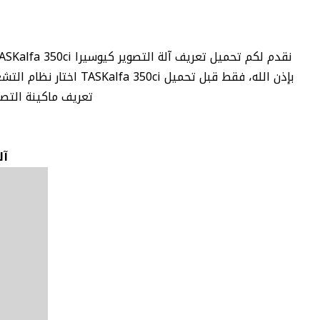
تعريف ماكينة التصوير كيوسيرا TASKalfa 350ci لجميع أن
آلة