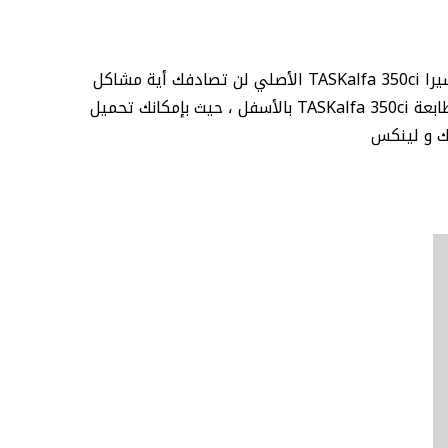
نقدم لكم تحميل تعريف آلة التصوير كيوسيرا TASKalfa 350ci الأصلي ومن موقع شركة كيوسيرا الأم ، فمع تعريف طابعة كيوسيرا TASKalfa 350ci الأصلي لن تصادفك أية مشاكل
بإذن الله، فقط قبل تحميل TASKalfa 350ci اختار نظام التشغيل المناسب وقم بالتحميل و التثبيت ، إليكم رابط تحميل تعريف طابعة TASKalfa 350ci بالأسفل ، حيث بإمكانك تحميل