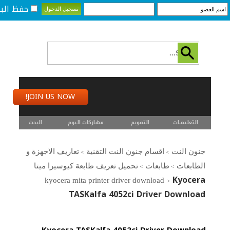
حفظ البي
JOIN US NOW!
التعليمـــات
التقويم
مشاركات اليوم
البحث
جنون النت
اقسام جنون النت التقنية
تعاريف الاجهزة و
>
>
الطابعات
طابعات
تحميل تعريف طابعة كيوسيرا ميتا
>
>
Kyocera
kyocera mita printer driver download
>
TASKalfa 4052ci Driver Download