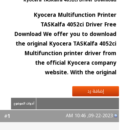
Kyocera TASKalfa 4052ci Driver Download
Kyocera Multifunction Printer
TASKalfa 4052ci Driver Free
Download We offer you to download
the original Kyocera TASKalfa 4052ci
Multifunction printer driver from
the official Kyocera company
website. With the original
إضافة رد
أدوات الموضوع
09-22-2023, 10:46 AM
1
#