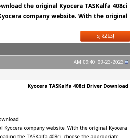
wnload the original Kyocera TASKalfa 408ci
 Kyocera company website. With the original
إضافة رد
09-23-2023, 09:40 AM
Kyocera TASKalfa 408ci Driver Download
Download
ial Kyocera company website. With the original Kyocera
loading the TASKalfa 408ci, choose the appropriate