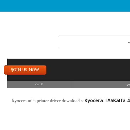
JOIN US NOW!
م
البحث
Kyocera TASKalfa 4
>