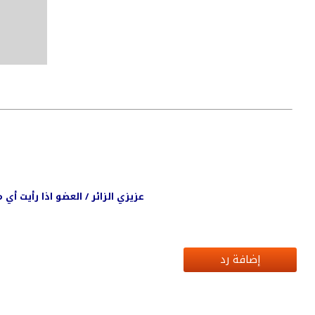
عزيزي الزائر / العضو اذا رأيت أ
إضافة رد