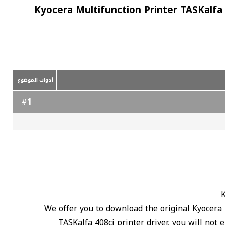
Kyocera Multifunction Printer TASKalfa
أدوات الموضوع
1
#
K
We offer you to download the original Kyocera 
TASKalfa 408ci printer driver, you will no