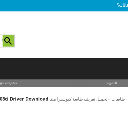
انات؟
التقويم
مشاركات اليو
08ci Driver Download
طابعات
تحميل تعريف طابعة كيوسيرا ميتا kyocera mita printer driver download
>
>