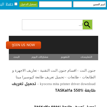
حفظ البي
JOIN US NOW!
التعليمـــات
التقويم
مشاركات اليوم
البحث
جنون النت
اقسام جنون النت التقنية
تعاريف الاجهزة و
>
>
الطابعات
طابعات
تحميل تعريف طابعة كيوسيرا ميتا
>
>
تحميل تعريف
kyocera mita printer driver download
>
طابعة TASKalfa 5501i