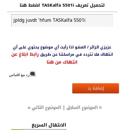
لتحميل تعريف TASKalfa 5501i اضغط هنا
jpldg juvdt 'hfum TASKalfa 5501i
عزيزي الزائر / العضو اذا رأيت أي موضوع يحتوي على أي
رابط ابلاغ عن
انتهاك فلا تتردد في مراسلتنا عن طريق
انتهاك من هنا
رد مع اقتباس
إضافة رد
»
|
«
الموضوع السابق
الموضوع التالي
الانتقال السريع