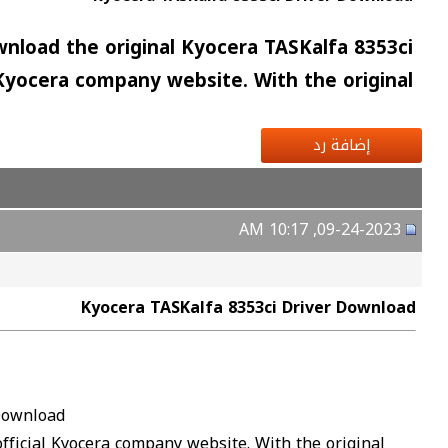
nload the original Kyocera TASKalfa 8353ci
 Kyocera company website. With the original
إضافة رد
09-24-2023, 10:17 AM
Kyocera TASKalfa 8353ci Driver Download
 Download
fficial Kyocera company website. With the original