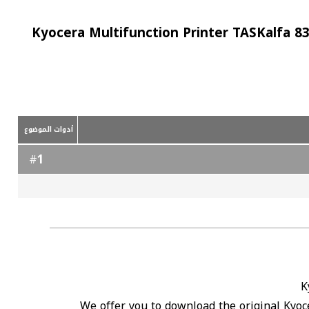
Kyocera Multifunction Printer TASKalfa 8
أدوات الموضوع
1
#
K
We offer you to download the original Kyoce