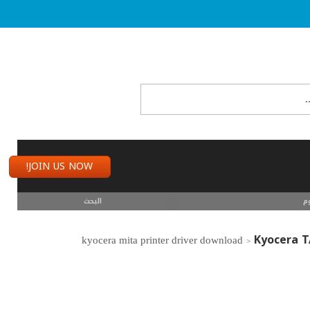
JOIN US NOW!
م
البحث
Kyocera T
>