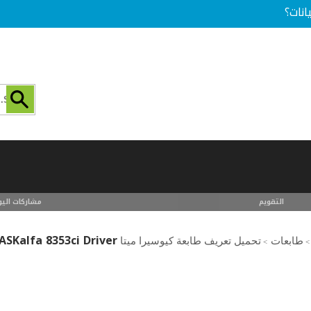
انات؟
التقويم
مشاركات اليو
ASKalfa 8353ci Driver
طابعات
تحميل تعريف طابعة كيوسيرا ميتا kyocera mita printer driver download
>
>