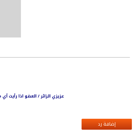
عزيزي الزائر / العضو اذا رأيت أ
إضافة رد