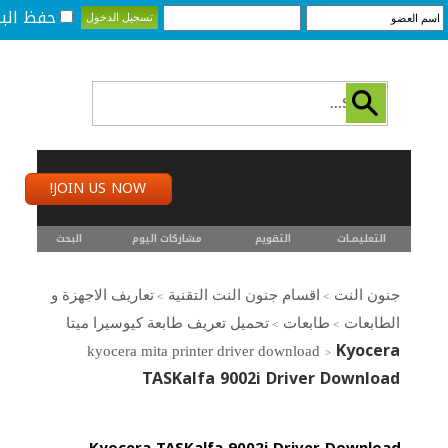
حفظ البي
JOIN US NOW!
التعليمـــات
التقويم
مشاركات اليوم
البحث
جنون النت
اقسام جنون النت التقنية
تعاريف الاجهزة و
>
>
الطابعات
طابعات
تحميل تعريف طابعة كيوسيرا ميتا
>
>
Kyocera
kyocera mita printer driver download
>
TASKalfa 9002i Driver Download