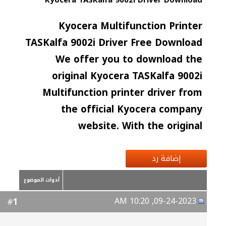
Kyocera TASKalfa 9002i Driver Download
Kyocera Multifunction Printer
TASKalfa 9002i Driver Free Download
We offer you to download the
original Kyocera TASKalfa 9002i
Multifunction printer driver from
the official Kyocera company
website. With the original
إضافة رد
أدوات الموضوع
09-24-2023, 10:20 AM
1
#