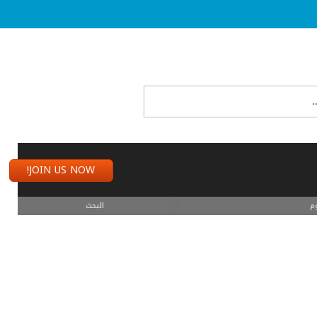
JOIN US NOW!
م
البحث