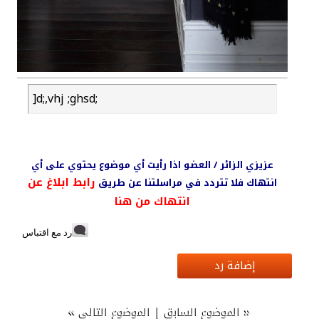
]d;,vhj ;ghsd;
عزيزي الزائر / العضو اذا رأيت أي موضوع يحتوي على أي
رابط ابلاغ عن
انتهاك فلا تتردد في مراسلتنا عن طريق
انتهاك من هنا
رد مع اقتباس
إضافة رد
»
|
«
الموضوع السابق
الموضوع التالي