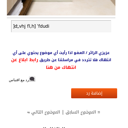
]d;,vhj fl,h] 'fdudi
عزيزي الزائر / العضو اذا رأيت أي موضوع يحتوي على أي
رابط ابلاغ عن
انتهاك فلا تتردد في مراسلتنا عن طريق
انتهاك من هنا
رد مع اقتباس
إضافة رد
»
|
«
الموضوع السابق
الموضوع التالي