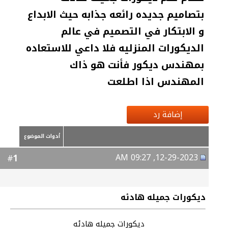
بتصاميم جديده رائعه جذابه حيث الابداع
و الابتكار في التصميم في عالم
الديكورات المنزليه فلا داعي للاستعاده
بمهندس ديكور فأنت هو ذاك
المهندس اذا اطلعت
إضافة رد
أدوات الموضوع
12-29-2023, 09:27 AM
1
#
ديكورات جميله هادئه
ديكورات جميله هادئه