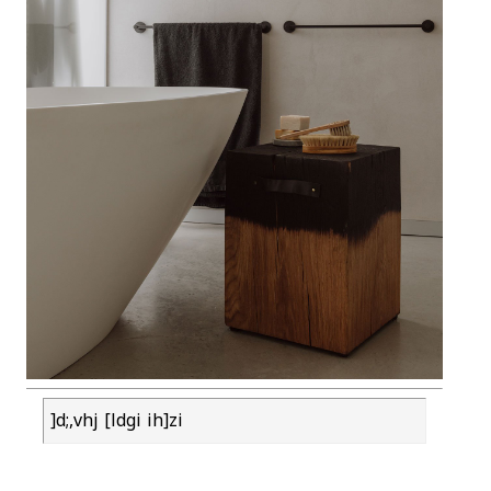
]d;,vhj [ldgi ih]zi