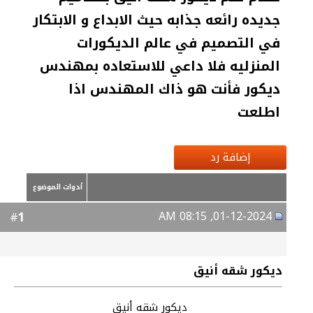
جديده رائعه جذابه حيث الابداع و الابتكار
في التصميم في عالم الديكورات
المنزليه فلا داعي للاستعاده بمهندس
ديكور فأنت هو ذاك المهندس اذا
اطلعت
إضافة رد
أدوات الموضوع
01-12-2024, 08:15 AM
1
#
ديكور شقه أنيق
ديكور شقه أنيق