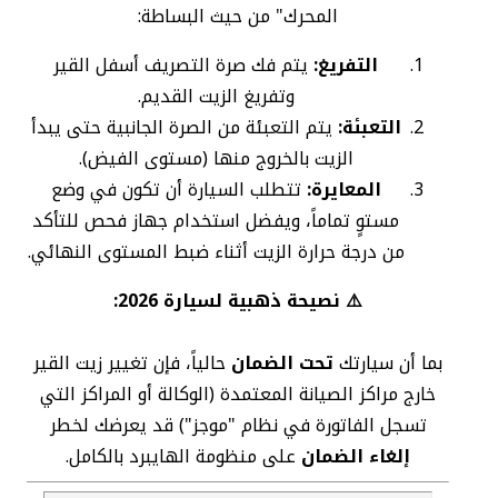
المحرك" من حيث البساطة:
التفريغ:
يتم فك صرة التصريف أسفل القير
وتفريغ الزيت القديم.
التعبئة:
يتم التعبئة من الصرة الجانبية حتى يبدأ
الزيت بالخروج منها (مستوى الفيض).
المعايرة:
تتطلب السيارة أن تكون في وضع
مستوٍ تماماً، ويفضل استخدام جهاز فحص للتأكد
من درجة حرارة الزيت أثناء ضبط المستوى النهائي.
⚠️ نصيحة ذهبية لسيارة 2026:
بما أن سيارتك
تحت الضمان
حالياً، فإن تغيير زيت القير
خارج مراكز الصيانة المعتمدة (الوكالة أو المراكز التي
تسجل الفاتورة في نظام "موجز") قد يعرضك لخطر
إلغاء الضمان
على منظومة الهايبرد بالكامل.