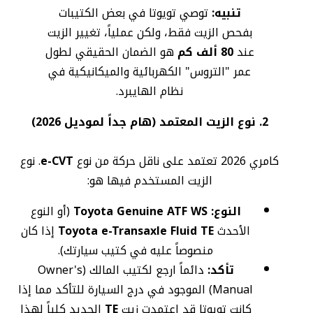
تنبيه:
توصي تويوتا في بعض الكتيبات
بفحص الزيت فقط، ولكن عملياً، تغيير الزيت
عند
80 ألف كم
هو الضمان الحقيقي لطول
عمر "التروس" الكهربائية والميكانيكية في
نظام الهايبرد.
2. نوع الزيت المعتمد (هام جداً لموديل 2026)
كامري 2026 تعتمد على ناقل حركة من نوع
e-CVT
. نوع
الزيت المستخدم فيها هو:
النوع:
Toyota Genuine ATF WS
(أو النوع
الأحدث
Toyota e-Transaxle Fluid TE
إذا كان
منصوصاً عليه في كتيب سيارتك).
تأكد:
دائماً ارجع لكتيب المالك (Owner's
Manual) الموجود في درج السيارة للتأكد مما إذا
كانت تويوتا قد اعتمدت زيت
TE
الجديد كلياً لهذا