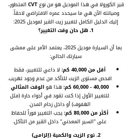
قير الكورولا في هذا الموديل هو من نوع
CVT
المتطور،
وصيانته الآن هي ما سيحدد عمره الافتراضي لاحقاً.
إليك الدليل الكامل لتغيير زيت القير لموديل 2025:
1. هل حان وقت التغيير؟
بما أن السيارة موديل 2025، يعتمد الأمر على ممشى
سيارتك الحالي:
أقل من 40,000 كم:
لا داعي للتغيير، فقط
افحص مستوى الزيت للتأكد من عدم وجود تهريب.
40,000 - 60,000 كم:
هذا هو
الوقت المثالي
للتغيير الأول إذا كنت تقود في أجواء حارة (مثل
الهفوف) أو داخل زحام المدن.
أكثر من 80,000 كم:
يجب التغيير فوراً للحفاظ
على "السير المعدني" داخل القير من التآكل.
2. نوع الزيت والكمية (إلزامي)