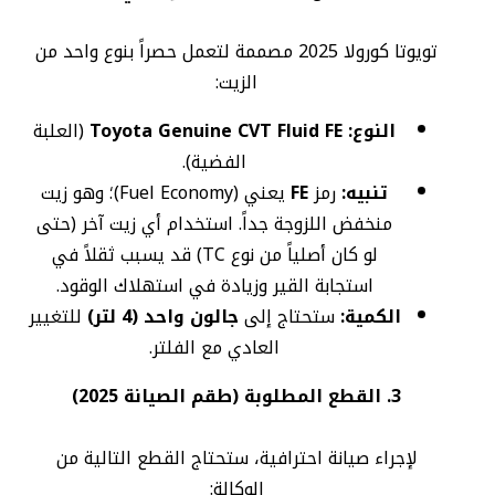
تويوتا كورولا 2025 مصممة لتعمل حصراً بنوع واحد من
الزيت:
النوع:
Toyota Genuine CVT Fluid FE
(العلبة
الفضية).
تنبيه:
رمز
FE
يعني (Fuel Economy)؛ وهو زيت
منخفض اللزوجة جداً. استخدام أي زيت آخر (حتى
لو كان أصلياً من نوع TC) قد يسبب ثقلاً في
استجابة القير وزيادة في استهلاك الوقود.
الكمية:
ستحتاج إلى
جالون واحد (4 لتر)
للتغيير
العادي مع الفلتر.
3. القطع المطلوبة (طقم الصيانة 2025)
لإجراء صيانة احترافية، ستحتاج القطع التالية من
الوكالة: