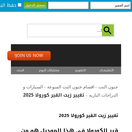
حفظ البي
JOIN US NOW!
التعليمـــات
التقويم
مشاركات اليوم
البحث
جنون النت
اقسام جنون النت المنوعة
السيارات و
>
>
تغيير زيت القير كورولا 2025
الدراجات الناريه
>
تغيير زيت القير كورولا 2025
قير الكورولا في هذا الموديل هو من