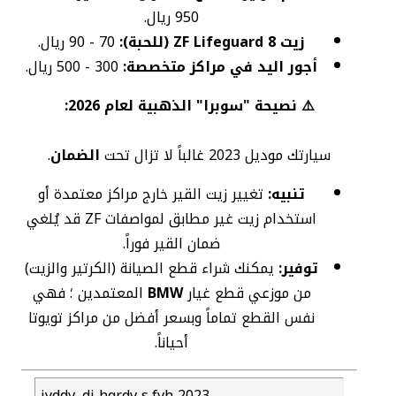
950 ريال.
زيت ZF Lifeguard 8 (للحبة):
70 - 90 ريال.
أجور اليد في مراكز متخصصة:
300 - 500 ريال.
⚠️ نصيحة "سوبرا" الذهبية لعام 2026:
سيارتك موديل 2023 غالباً لا تزال تحت
الضمان
.
تنبيه:
تغيير زيت القير خارج مراكز معتمدة أو
استخدام زيت غير مطابق لمواصفات ZF قد يُلغي
ضمان القير فوراً.
توفير:
يمكنك شراء قطع الصيانة (الكرتير والزيت)
من موزعي قطع غيار
BMW
المعتمدين ؛ فهي
نفس القطع تماماً وبسعر أفضل من مراكز تويوتا
أحياناً.
jyddv .dj hgrdv s,fvh 2023