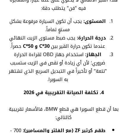
فيه "فن" يتطلب دقة:
المستوى:
يجب أن تكون السيارة مرفوعة بشكل
مستوٍ تماماً.
درجة الحرارة:
يجب ضبط مستوى الزيت النهائي
عندما تكون حرارة القير بين
30°C و 50°C
حصراً.
الجهاز:
استخدام جهاز OBD لقراءة الحرارة
ضروري؛ لأن أي زيادة أو نقص في الزيت ستسبب
"نتعة" أو تأخيراً في التبديل السريع الذي تشتهر
به السوبرا.
4. تكلفة الصيانة التقريبية في 2026
بما أن قطع السوبرا هي قطع BMW، فالأسعار تقريبية
كالتالي:
طقم كرتير ZF (مع الفلتر والمسامير):
700 -