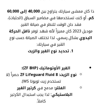
ذا كان ممشى سيارتك يتراوح بين
40,000 إلى 60,000
كم
، أو كنت تستخدمها في مضامير السباق (الحلبات)،
فقد حان الوقت للنظر في صيانة القير.
موديل 2023 كان مميزاً لأنه شهد توفر
ناقل الحركة
اليدوي
بشكل رسمي، لذا تختلف الصيانة حسب نوع
القير في سيارتك:
1. تحديد نوع القير والزيت
القير الأوتوماتيك (ZF 8HP):
نوع الزيت:
ZF Lifeguard Fluid 8
حصراً (لا
تستخدم زيت تويوتا WS).
الفلتر:
مدمج في
كرتير القير
البلاستيكي
؛ لذا يجب استبدال الكرتير
كاملاً.