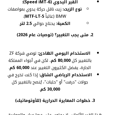
القير اليدوي (6-Speed iMT):
نوع الزيت:
زيت ناقل حركة يدوي بمواصفات
BMW (غالباً
MTF-LT-5
).
الكمية:
يحتاج حوالي
2.5 لتر
.
2. متى يجب التغيير؟ (توصيات عام 2026)
الاستخدام اليومي الهادئ:
توصي شركة ZF
بالتغيير كل
80,000 كم
، لكن في أجواء المملكة
الحارة، يفضل الكثيرون التغيير عند
60,000 كم
.
الاستخدام الرياضي الشاق:
إذا كنت تخرج في
جولات "درفت" أو "حلبات"، يُنصح بالتغيير كل
30,000 كم
.
3. خطوات المعايرة الحرارية (للأوتوماتيك)
هذا القير الألماني لا يحتوي على عصا عيار، والمعايرة