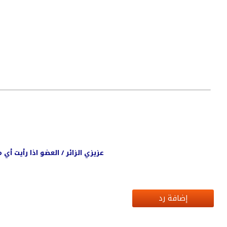
عزيزي الزائر / العضو اذا رأيت أ
إضافة رد