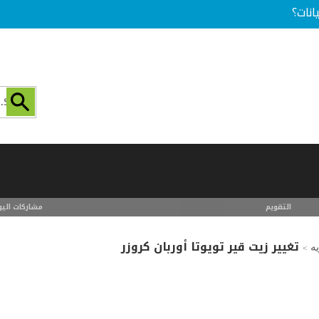
انات؟
التقويم
مشاركات اليو
تغيير زيت قير تويوتا أوربان كروزر
ه
>