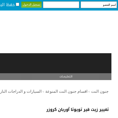
حفظ البي
التعليمـــات
جنون النت
اقسام جنون النت المنوعة
السيارات و الدراجات الناري
>
>
تغيير زيت قير تويوتا أوربان كروزر