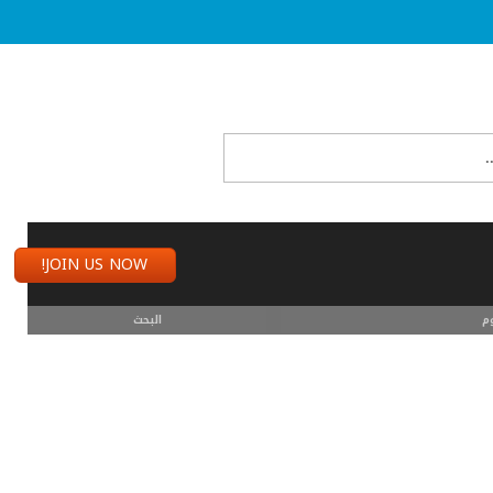
JOIN US NOW!
م
البحث