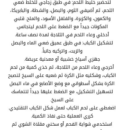
لتحضير خليط اللحم: في طبق زجاجي للخلط ضعي
اللحم، ثم أضيفي الثوم، والبصل، والشطة، والبابريكا،
والكمون، والكزبرة، والفلفل الأسود، والملح. قلبي
المكونات جيداً مع الضغط على اللحم ليتجانس.
أدخلي وعاء اللحم في الثلاجة لمدة نصف ساعة.
لتشكيل الكباب: في طبق عميق ضعي الماء والبصل
والزيت، واتركيه جانباً.
جهزي أسياخ خشبية أو معدنية عريضة.
أخرجي وعاء اللحم من الثلاجة، ثم خذي كمية من لحم
الكباب، وشكليه مثل الكرة ثم ضعيه على السيخ لتصبح
الكرة بشكل أسطواني مع وضع الأصابع في ماء البصل
لتسهيل التشكيل، مع الضغط عليها جيداً لتتماسك
على السيخ.
اضغطي على لحم الكباب لعمل شكل الكباب التقليدي.
كرري العملية حتى نفاذ الكمية.
استخدمي شواية الفحم أو سخني مقلاة الشوي ثم