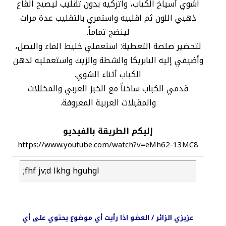
اشوي أسياخ الكباب، واتركيه بدون تقليب ليصبح القاع
ذهبي اللون ثم اقلبيه واستمري بالتقليب عدة مرات
لينضج تماماً.
لتحضير صلصة التغطية: استعملي خليط الماء والبصل،
وأضيفي إليه البابريكا والشطة والزيت واستعمليه لدهن
الكباب أثناء الشوي.
قدمي الكباب ساخناً مع الخبز العربي والمخللات
والمقبلات العربية المعروفة.
إليكم الطريقة بالفيديو
https://www.youtube.com/watch?v=eMh62-13MC8
;fhf jv;d lkhg hguhgl
عزيزي الزائر / العضو اذا رأيت أي موضوع يحتوي على أي