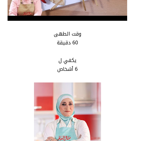
وقت الطهى
60 دقيقة
يكفي ل
6 أشخاص