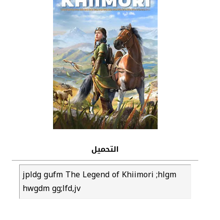
التحميل
jpldg gufm The Legend of Khiimori ;hlgm
hwgdm gg;lfd,jv