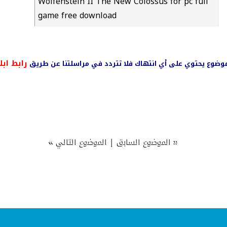
Wolfenstein II The New Colossus for pc full
game free download
رابط ابل
ي موضوع يحتوي على أي انتهاك فلا تتردد في مراسلتنا عن طريق
»
|
«
الموضوع السابق
الموضوع التالي