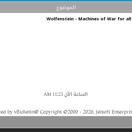
الموضوع
Wolfenstein - Machines of War for all
الساعة الآن
11:23 AM
ed by vBulletin® Copyright ©2000 - 2026, Jelsoft Enterpris