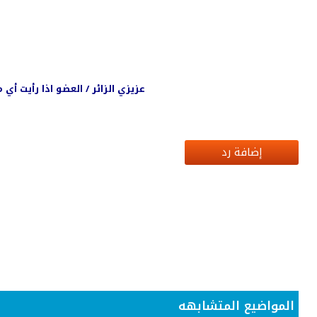
عزيزي الزائر / العضو اذا رأيت أ
إضافة رد
المواضيع المتشابهه