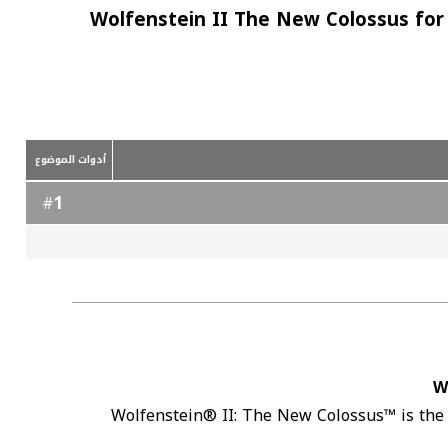
Wolfenstein II The New Colossus for 
أدوات الموضوع
1
#
W
Wolfenstein® II: The New Colossus™ is the 