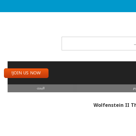
JOIN US NOW!
م
البحث
Wolfenstein II T