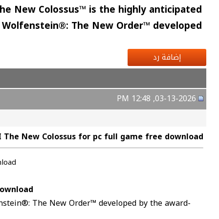
he New Colossus™ is the highly anticipated
ed, Wolfenstein®: The New Order™ developed
إضافة رد
03-13-2026, 12:48 PM
I The New Colossus for pc full game free download
nload
download
lfenstein®: The New Order™ developed by the award-