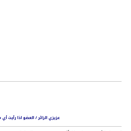
عزيزي الزائر / العضو اذا رأيت أ