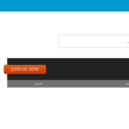
JOIN US NOW!
م
البحث