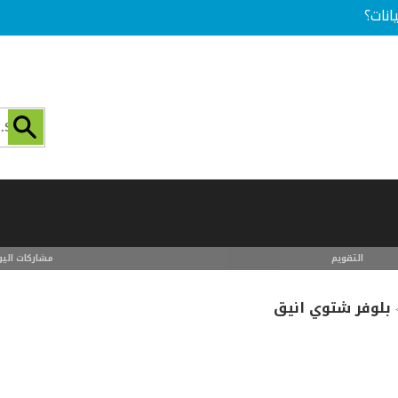
انات؟
التقويم
مشاركات اليو
بلوفر شتوي انيق