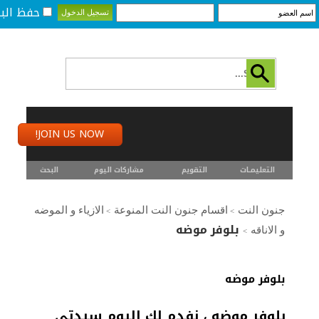
حفظ البي
JOIN US NOW!
التعليمـــات
التقويم
مشاركات اليوم
البحث
جنون النت
اقسام جنون النت المنوعة
الازياء و الموضه
>
>
بلوفر موضه
و الاناقه
>
بلوفر موضه
بلوفر موضه ، نفدم لك اليوم سيدتي