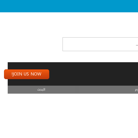
JOIN US NOW!
م
البحث