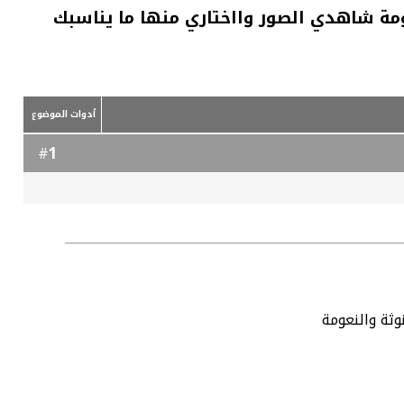
عومة شاهدي الصور وااختاري منها ما يناسبك
أدوات الموضوع
1
#
وثة والنعومة