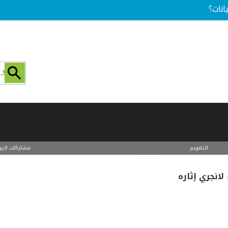
انات؟
التقويم
مشاركات اليو
لانجري إثاره