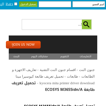
حفظ البي
JOIN US NOW!
التعليمـــات
التقويم
مشاركات اليوم
البحث
جنون النت
اقسام جنون النت التقنية
تعاريف الاجهزة و
>
>
الطابعات
طابعات
تحميل تعريف طابعة كيوسيرا ميتا
>
>
تحميل تعريف
kyocera mita printer driver download
>
طابعة ECOSYS M3655idn/A