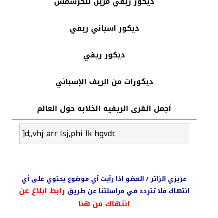
ديكور ريفي مزين للكرسمس
ديكور اسباني ريفي
ديكور ريفي
ديكورات من الريف الإسباني
أجمل القرى الريفيه الخلابه حول العالم
]d;,vhj arr lsj,phi lk hgvdt
عزيزي الزائر / العضو اذا رأيت أي موضوع يحتوي على أي
رابط ابلاغ عن
انتهاك فلا تتردد في مراسلتنا عن طريق
انتهاك من هنا