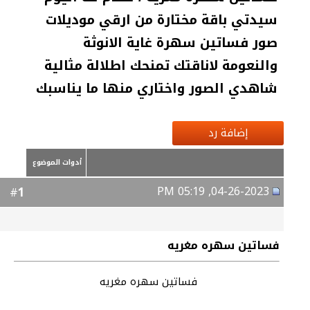
سيدتي باقة مختارة من ارقي موديلات
صور فساتين سهرة غاية الانوثة
والنعومة لاناقتك تمنحك اطلالة مثالية
شاهدي الصور واختاري منها ما يناسبك
إضافة رد
أدوات الموضوع
04-26-2023, 05:19 PM
1
#
فساتين سهره مغريه
فساتين سهره مغريه