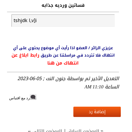
فساتين ورديه جذابه
tshjdk l,v]i
عزيزي الزائر / العضو اذا رأيت أي موضوع يحتوي على أي
رابط ابلاغ عن
انتهاك فلا تتردد في مراسلتنا عن طريق
انتهاك من هنا
التعديل الأخير تم بواسطة جنون النت ; 05-06-2023
الساعة
11:10 AM
رد مع اقتباس
إضافة رد
»
|
«
الموضوع السابق
الموضوع التالي