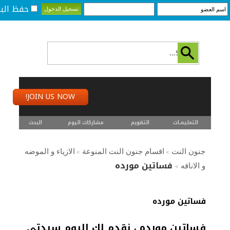
حفظ البي
JOIN US NOW!
التعليمـــات
التقويم
مشاركات اليوم
البحث
جنون النت
اقسام جنون النت المنوعة
الازياء و الموضه
>
>
فساتين مورده
و الاناقه
>
فساتين مورده
فساتين مورده ، نقدم لك اليوم سيدتي